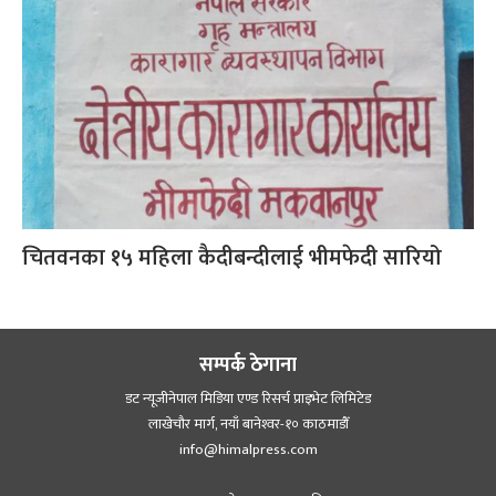
चितवनका १५ महिला कैदीबन्दीलाई भीमफेदी सारियो
सम्पर्क ठेगाना
डट न्यूजीनेपाल मिडिया एण्ड रिसर्च प्राइभेट लिमिटेड
लाखेचौर मार्ग, नयाँ बानेश्‍वर-१० काठमाडौँ
info@himalpress.com