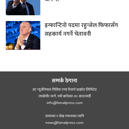
इन्फान्टिनो पदमा रहुन्जेल फिफासँग
सहकार्य नगर्ने चेतावनी
सम्पर्क ठेगाना
डट न्यूजीनेपाल मिडिया एण्ड रिसर्च प्राइभेट लिमिटेड
लाखेचौर मार्ग, नयाँ बानेश्‍वर-१० काठमाडौँ
info@himalpress.com
समाचार र लेख रचानाका लागि
news@himalpress.com