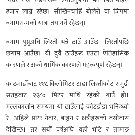
बिग्रेर तल सडकसम्म ल्याउनुपर्‍यो भने बिस-बाइस
हजार लाग्ने रहेछ। सौखिनचाहिँ बोलेरो वा जिपमा
बगामसम्मको यात्रा तय गर्ने रहेछन्।
बगाम पुग्नुअघि लिस्ती भन्ने ठाउँ आउँछ। लिस्तीपछि
छगाम आउँछ। यी दुवै ठाउँहरू एउटा ऐतिहासिक
कारणले र अर्को धार्मिक कारणले महत्त्वपूर्ण रहेछन्।
काठमाडौँबाट ११८ किलोमिटर टाढा लिस्तीकोट समुद्री
सतहबाट २२८० मिटर माथि रहेको गाउँ हो।
मल्लकालीन समयमा यो ठाउँलाई कोटडाँडा भनिन्थ्यो
रे। अहिले प्रायः नेवार, बाहुन र क्षत्रीहरूको बसोबास
देखिन्छ। तर सयौँ वर्षअघि यहाँ भोटे र तामाङ