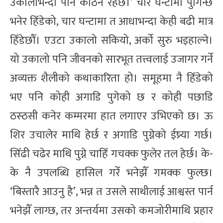
उकालोभन्दा पनि कठिन रहेछ।’ चार घन्टामा पुगिन्छ
भनेर हिँडेको, चार घन्टामा त आधाभन्दा केही बढी मात्र
हिँडेछौँ। एउटा उकालो सकियो, अर्को सुरु भइहाल्ने।
यो उकालो पनि जीवनको सारभूत तत्त्वलाई उजागर गर्ने
अव्यक्त शैलीको कथाकारिता हो। समूहमा नै हिँडेको
भए पनि कोही अगाडि पुगेको छ र कोही पछाडि
ठस्ठसी कनेर कम्मरमा हात लगाएर उभिएको छ। ऊ
शिर उचालेर माथि हेर्छ र अगाडि पुग्नेको ईष्र्या गर्छ।
सिँढी चढेर माथि पुग्ने चाहिँ गचक्क फुलेर तल हेर्छ। के-
के नै उपलब्धि हासिल गरेँ भनेझैँ गमक्क फुल्छ।
‘बिस्तारै आउनु है’, भन्न त उसले साथीलाई आश्वस्त पार्न
भनेझैँ लाग्छ, तर अन्तर्यमा उसको कमजोरीमाथि प्रहार