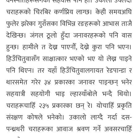
वनस्पतिहरूसँगको सहवास पनि हो। उकालो उक्लँदा
चराहरूको चिरबिर कर्णप्रिय लाग्छ। केही समयअघि
फुलेर झरेका गुराँसका विभिन्न रङहरूको आभास ताजै
देखिन्छ। जंगल ठूलो हुँदा जनावरहरूको पनि वास
हुन्छ। हामीले त देख्न पाएनौँ, देख्ने कुरा पनि भएन।
हिउँचितुवासँग साक्षात्कार भएको भए यो लेख्न पाइने
पनि थिएन। तर यहाँ हिउँचितुवालगायत रेडपान्डा र
थारसमेत गरेर ३४ प्रकारका जनावर पाइन्छन् भनेर
सहयात्री सहयोगी भाइ ल्हास्याँबोले भन्दै थियो।
चराहरूचाहिँ २३५ प्रकारका छन् रे। योचाहिँ प्रकृति
संरक्षण कोषले भनेको। उकालो लाग्दै गर्दा दस-
पन्ध्रथरी चराहरूका आवाज श्रवण गर्ने अवसरचाहिँ