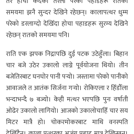
तर होचा कदका तरेली परेका पहाडहरू रातको
समयमा झनै सुन्दर देखिने रहेछन्। कालापत्थर धुम्म
परेको डरलाग्दो देखिँदा होचा पहाडहरू सुरम्य देखिने
रहेछन् रातको समयमा पनि।
राति एक झपक निद्रापछि दुई पटक उठेहुँला। बिहान
चार बजे उठेर उकालो लाग्ने पूर्वयोजना थियो। तीन
बजेतिरबाट घनघोर पानी पर्‍यो। जस्तामा परेको पानीको
आवाजले त आतंक सिर्जना गर्‍यो। रोकिएला र हिँडौँला
भन्दाभन्दै ७ बज्यो। केही मत्थर भएपछि पुनः वर्षाती
ओढेर उकालो लागियो। आजको उकालोचाहिँ चार सय
मिटर मात्रै हो। चोकरमोकरबाट माथि वनस्पति
देखिँदैन। काला पत्थरका अजंग पहाड मात्र देखिन्छन्।