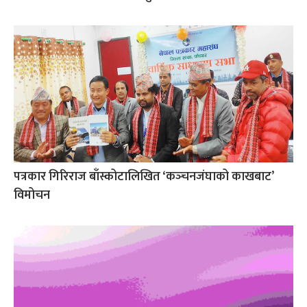
पत्रकार गिरिराज बाँस्कोटालिखित ‘कञ्‍चनजंघाको काखबाट’
विमोचन