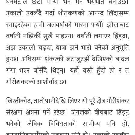
घनघटाले छटा पार्‍यो भने मन भयभीत बनाउँछ।
उकालो उक्लँदै गर्दा शीतकणको आनन्द लिँदासम्म
रमाइरहेका हामी जलवर्षाको मारमा पर्‍यौँ। झोलाबाट
वर्षाती नझिकी सुखै पाइएन। वर्षाती लगाएर हिँड्दा,
अझ उकालो चढ्दा, यात्रा झनै भारी बनेको अनुभूति
हुन्छ। अघिसम्म शंकरको जटाजुटझैँ देखिएको बादल
गंगा भएर बर्सिंँदै थिइन्। यहाँ यस्तै हुँदो हो र त
गौरीशंकरको आशीर्वाद छ।
लिस्तीकोट, तातोपानीदेखि लिएर यो पूरै क्षेत्र गौरीशंकर
संरक्षण क्षेत्रमा पर्ने रहेछ। जंगलको बीचबाट हिँड्नु
भनेको जैविक विविधताको सामीप्य पनि हो,