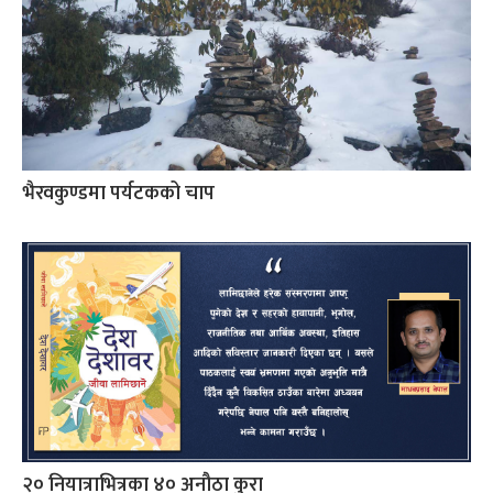
भैरवकुण्डमा पर्यटकको चाप
२० नियात्राभित्रका ४० अनौठा कुरा