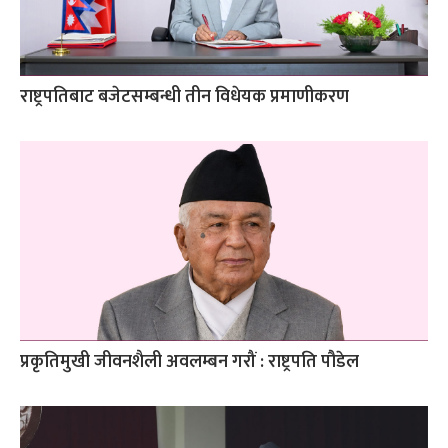
राष्ट्रपतिबाट बजेटसम्बन्धी तीन विधेयक प्रमाणीकरण
प्रकृतिमुखी जीवनशैली अवलम्बन गरौं : राष्ट्रपति पौडेल