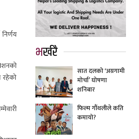
 निर्णय
भर्खरै
िवेशनको
सात दलको ‘अग्रगामी
ल रहेको
मोर्चा’ घोषणा
शनिबार
फिल्म गौंथलीले कति
मेवारी
कमायो?