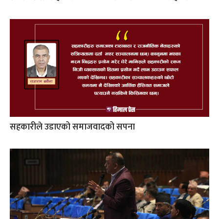
सहकारीले उडाएको समाजवादको सपना