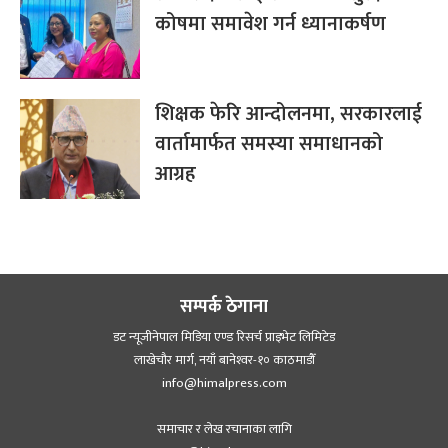
कोषमा समावेश गर्न ध्यानाकर्षण
शिक्षक फेरि आन्दोलनमा, सरकारलाई
वार्तामार्फत समस्या समाधानको
आग्रह
सम्पर्क ठेगाना
डट न्यूजीनेपाल मिडिया एण्ड रिसर्च प्राइभेट लिमिटेड
लाखेचौर मार्ग, नयाँ बानेश्‍वर-१० काठमाडौँ
info@himalpress.com
समाचार र लेख रचानाका लागि