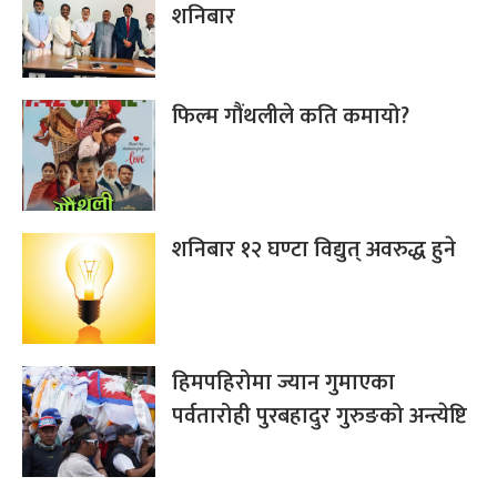
शनिबार
फिल्म गौंथलीले कति कमायो?
शनिबार १२ घण्टा विद्युत् अवरुद्ध हुने
हिमपहिरोमा ज्यान गुमाएका
पर्वतारोही पुरबहादुर गुरुङको अन्त्येष्टि