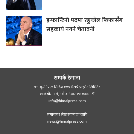
इन्फान्टिनो पदमा रहुन्जेल फिफासँग
सहकार्य नगर्ने चेतावनी
सम्पर्क ठेगाना
डट न्यूजीनेपाल मिडिया एण्ड रिसर्च प्राइभेट लिमिटेड
लाखेचौर मार्ग, नयाँ बानेश्‍वर-१० काठमाडौँ
info@himalpress.com
समाचार र लेख रचानाका लागि
news@himalpress.com