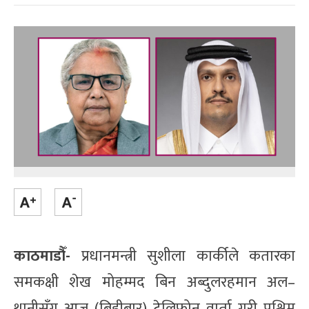
काठमाडौँ-
प्रधानमन्त्री सुशीला कार्कीले कतारका
समकक्षी शेख मोहम्मद बिन अब्दुलरहमान अल–
थानीसँग आज (बिहीबार) टेलिफोन वार्ता गरी पश्चिम