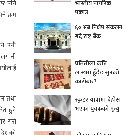
भएर पनि
भारतीय नागरिक
पक्राउ
ने क्रम
६० अर्ब निक्षेप संकलन
गर्दै राष्ट्र बैंक
ुने उनी
ा लगानी
प्रतितोला कति
सायीलाई
लाखमा हुँदैछ सुनको
कारोबार?
्तन तथा
स्कुटर यात्रामा बेहोस
भएका युवकको मृत्यु
ित हुने
तार गरी
ै देशको