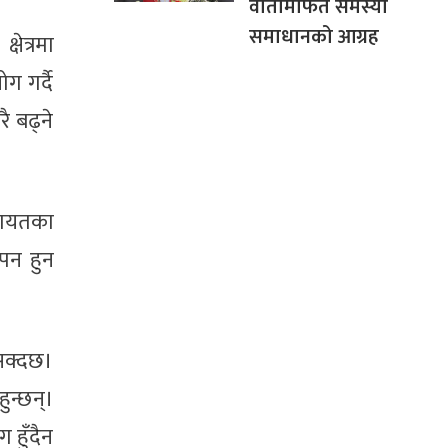
वार्तामार्फत समस्या
समाधानको आग्रह
षेत्रमा
ग गर्दै
ै बढ्ने
लगायतका
ापन हुन
सक्दछ।
ुन्छन्।
 हुँदैन