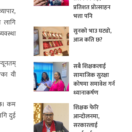
प्रतिशत प्रोत्साहन
्यापार,
भत्ता पनि
ा लागि
सुनको भाउ घट्यो,
्यवस्था
आज कति छ?
यूनतम्
सबै शिक्षकलाई
िएका यी
सामाजिक सुरक्षा
कोषमा समावेश गर्न
ध्यानाकर्षण
ई छ। कम
शिक्षक फेरि
लागि दुई
आन्दोलनमा,
सरकारलाई