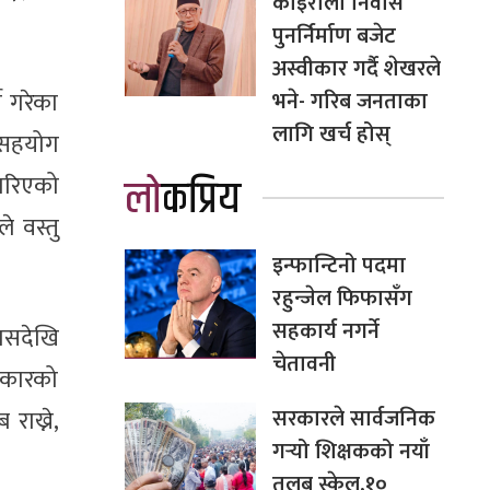
कोइराला निवास
पुनर्निर्माण बजेट
अस्वीकार गर्दै शेखरले
भने- गरिब जनताका
े गरेका
लागि खर्च होस्
 सहयोग
लोकप्रिय
 गरिएको
े वस्तु
इन्फान्टिनो पदमा
रहुन्जेल फिफासँग
सहकार्य नगर्ने
कासदेखि
चेतावनी
सरकारको
सरकारले सार्वजनिक
राख्ने,
गर्‍यो शिक्षकको नयाँ
तलब स्केल,१०