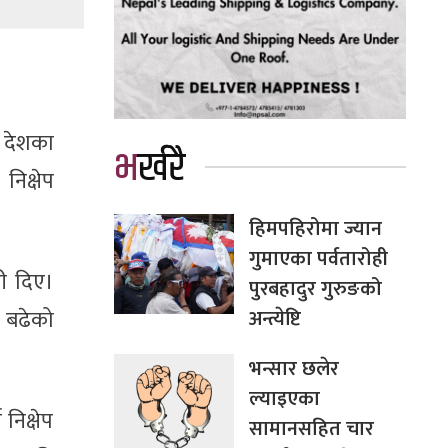
। देशका
भर्खरै
िक्षेप
हिमपहिरोमा ज्यान
गुमाएका पर्वतारोही
री दिए।
पुरबहादुर गुरुङको
अन्त्येष्टि
ी बढेको
भन्सार छलेर
ल्याइएका
िक्षेप
सामानसहित चार