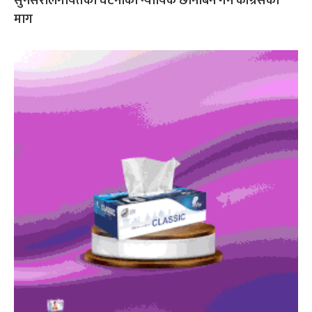
सुनसरीलगायतका घटनाको न्यायिक छानबिन गर्न कांग्रेसको
माग