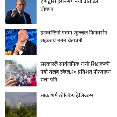
ट्रम्पद्वारा इरानसँग नयाँ वार्ताको
घोषणा
इन्फान्टिनो पदमा रहुन्जेल फिफासँग
सहकार्य नगर्ने चेतावनी
सरकारले सार्वजनिक गर्‍यो शिक्षकको
नयाँ तलब स्केल,१० प्रतिशत प्रोत्साहन
भत्ता पनि
आकाशमै ठोक्किए हेलिकप्टर