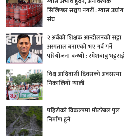
ग्यास अभाव हुँदैन, अनावश्यक
सिलिण्डर सञ्चय नगरौँ : ग्यास उद्योग
संघ
२ अर्बको शिक्षक आन्दोलनको सट्टा
अस्पताल बनाएको भए गर्व गर्ने
परियोजना बन्थ्यो : रमेशबाबु भट्टराई
विश्व आदिवासी दिवसको अवसरमा
निकालियो र्‍याली
पहिरोको विकल्पमा मोटरेबल पुल
निर्माण हुने