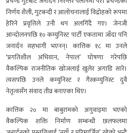
प्रचण्ड गुटबाट जनार्दन निरन्तर पेलानमा परे। प्रचण्डको
निर्णय शैली, गुटबन्दी र आलोचनालाई विद्रोहको रूपमा
हेरिने प्रवृत्तिले उनी थप अलगिँदै गए। जेनजी
आन्दोलनपछि १० कम्युनिस्ट पार्टी एकतामा जाँदा पनि
जनार्दन सहभागी भएनन्। कात्तिक १८ मा उनले
‘प्रगतिशील अभियान, नेपाल’ घोषणा गरेपछि
वैकल्पिक राजनीतिक खोजलाई खुलेर अगाडि सारे।
त्यसपछि उनले कम्युनिस्ट र गैरकम्युनिस्ट दुवै
नेतृत्वसँग संवाद तीव्र बनाएका थिए।
कात्तिक २० मा बाबुरामको अगुवाइमा भएको
वैकल्पिक शक्ति निर्माण सम्बन्धी छलफलमा
जनार्दनको प्रस्तुतिलाई ‘नयाँ र परिमार्जित’ रहेको भन्दै