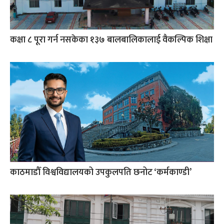
कक्षा ८ पूरा गर्न नसकेका १३७ बालबालिकालाई वैकल्पिक शिक्षा
काठमाडौँ विश्वविद्यालयको उपकुलपति छनोट ‘कर्मकाण्डी’