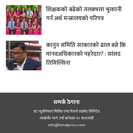
शिक्षकको बढेको तलबभत्ता भुक्तानी
गर्न अर्थ मन्त्रालयको परिपत्र
कानुन समिति सरकारको ढाल बन्ने कि
मानवअधिकारको पहरेदार? : सांसद
तिमिल्सिना
सम्पर्क ठेगाना
डट न्यूजीनेपाल मिडिया एण्ड रिसर्च प्राइभेट लिमिटेड
लाखेचौर मार्ग, नयाँ बानेश्‍वर-१० काठमाडौँ
info@himalpress.com