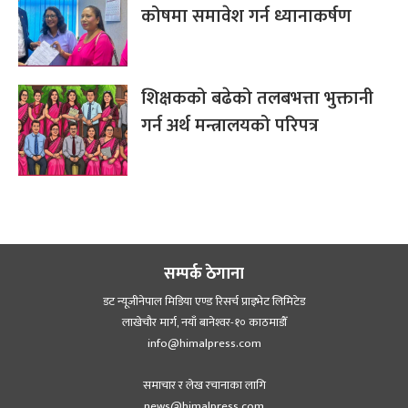
कोषमा समावेश गर्न ध्यानाकर्षण
शिक्षकको बढेको तलबभत्ता भुक्तानी
गर्न अर्थ मन्त्रालयको परिपत्र
सम्पर्क ठेगाना
डट न्यूजीनेपाल मिडिया एण्ड रिसर्च प्राइभेट लिमिटेड
लाखेचौर मार्ग, नयाँ बानेश्‍वर-१० काठमाडौँ
info@himalpress.com
समाचार र लेख रचानाका लागि
news@himalpress.com