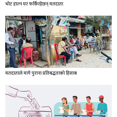
भोट हाल्न घर फर्किरहेछन् मतदाता
मतदाताले मागे पुराना प्रतिबद्धताको हिसाब