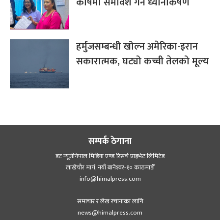
कोषमा समावेश गर्न ध्यानाकर्षण
हर्मुजसम्बन्धी खोल्न अमेरिका-इरान
सकारात्मक, घट्यो कच्ची तेलको मूल्य
सम्पर्क ठेगाना
डट न्यूजीनेपाल मिडिया एण्ड रिसर्च प्राइभेट लिमिटेड
लाखेचौर मार्ग, नयाँ बानेश्‍वर-१० काठमाडौँ
info@himalpress.com
समाचार र लेख रचानाका लागि
news@himalpress.com