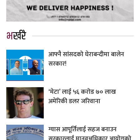
भर्खरै
आफ्नै सांसदको घेराबन्दीमा बालेन
सरकार!
‘मेटा’ लाई ५६ करोड ७० लाख
अमेरिकी डलर जरिवाना
ग्यास आपूर्तिलाई सहज बनाउन
सरकारलाई मानवअधिकार आयोगको