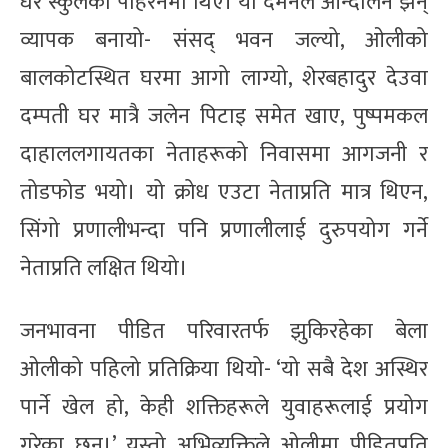
धेरै स्कुलको पहिरनमा थिए। यो दमनले आन्दोलन झन्
व्यापक बनायो- संसद् भवन जल्यो, ओलीको
बालकोटस्थित घरमा आगो लाग्यो, शेरबहादुर देउवा
दम्पती घर मात्रै जलेन पिटाइ समेत खाए, पुष्पमकल
दाहाललगायतका नेताहरूको निवासमा आगजनी र
तोडफोड भयो। यो क्रोध एउटा नेताप्रति मात्र थिएन,
सिंगो प्रणालीभन्दा पनि प्रणालीलाई दुरुपयोग गर्ने
नेताप्रति लक्षित थियो।
जनभावना पीडित परिवारतर्फ झुकिरहेका बेला
ओलीको पहिलो प्रतिक्रिया थियो- ‘यो सबै देश अस्थिर
पार्ने खेल हो, केही शक्तिहरूले युवाहरूलाई प्रयोग
गरेका छन्।’ यस्तो अभिव्यक्तिले ओलीमा पीडितप्रति