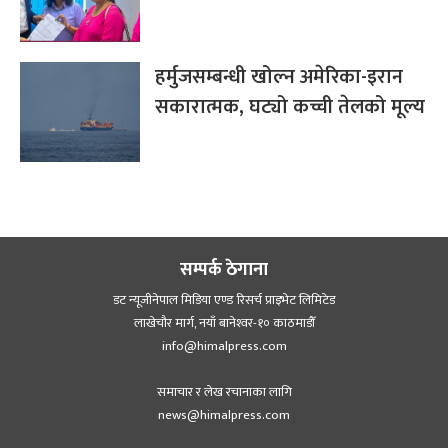
हर्मुजसम्बन्धी खोल्न अमेरिका-इरान
सकारात्मक, घट्यो कच्ची तेलको मूल्य
सम्पर्क ठेगाना
डट न्यूजीनेपाल मिडिया एण्ड रिसर्च प्राइभेट लिमिटेड
लाखेचौर मार्ग, नयाँ बानेश्‍वर-१० काठमाडौँ
info@himalpress.com
समाचार र लेख रचानाका लागि
news@himalpress.com