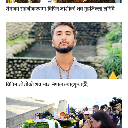
सेनाको सहजीकरणमा विपिन जोशीको शव गृहजिल्ला लगिँदै
विपिन जोशीको शव आज नेपाल ल्याइपुर्‍याइँदै