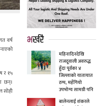
भर्खरै
त वर्ष
जनाएको
महिनादिनदेखि
राजदूवाली अवरुद्ध
हुँदा पूर्वका ४
ुष र १५
जिल्लाको यातायात
ा छन्।
ठप्प, महँगियो
उपभोग्य सामग्री पनि
ल सोही
बालेनलाई शंकरले