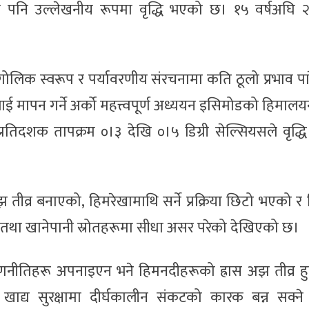
या पनि उल्लेखनीय रूपमा वृद्धि भएको छ। १५ वर्षअघि 
ौगोलिक स्वरूप र पर्यावरणीय संरचनामा कति ठूलो प्रभाव प
लाई मापन गर्ने अर्को महत्त्वपूर्ण अध्ययन इसिमोडको हिमाल
 प्रतिदशक तापक्रम ०।३ देखि ०।५ डिग्री सेल्सियसले वृद्
 तीव्र बनाएको, हिमरेखामाथि सर्ने प्रक्रिया छिटो भएको र
लन तथा खानेपानी स्रोतहरूमा सीधा असर परेको देखिएको छ।
नीतिहरू अपनाइएन भने हिमनदीहरूको ह्रास अझ तीव्र हुन
खाद्य सुरक्षामा दीर्घकालीन संकटको कारक बन्न सक्ने व