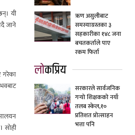
छन्। यी
ऋण असुलीबाट
दै जाने
समस्याग्रस्तका ३
सहकारीका १४८ जना
बचतकर्ताले पाए
रकम फिर्ता
लोकप्रिय
ि गरेका
नुभवबाट
सरकारले सार्वजनिक
गर्‍यो शिक्षकको नयाँ
तलब स्केल,१०
प्रतिशत प्रोत्साहन
िमालयन
भत्ता पनि
छ। सोही