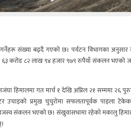
ेहरू संख्या बढ्दै गएको छ। पर्यटन विभागका अनुसार ग
ट ६३ करोड ८२ लाख ९४ हजार ९७९ रुपैयाँ संकलन भएको 
्चनजंघा हिमालमा गत मार्च १ देखि अप्रिल २१ सम्ममा २६ पुर
उचाइको प्रमुख चुचुरोमा सफलतापूर्वक पाइला टेकेक
ाजस्व संकलन भएको छ। संखुवासभामा रहेको मकालु हिमा
्।