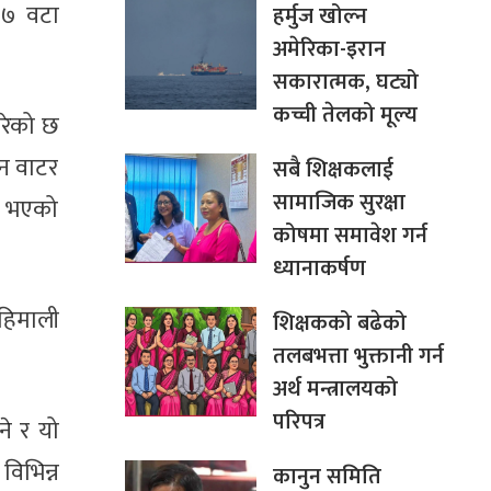
२७ वटा
हर्मुज खोल्न
अमेरिका-इरान
सकारात्मक, घट्यो
कच्ची तेलको मूल्य
ारेको छ
यन वाटर
सबै शिक्षकलाई
सामाजिक सुरक्षा
धि भएको
कोषमा समावेश गर्न
ध्यानाकर्षण
 हिमाली
शिक्षकको बढेको
तलबभत्ता भुक्तानी गर्न
अर्थ मन्त्रालयको
परिपत्र
े र यो
िभिन्न
कानुन समिति