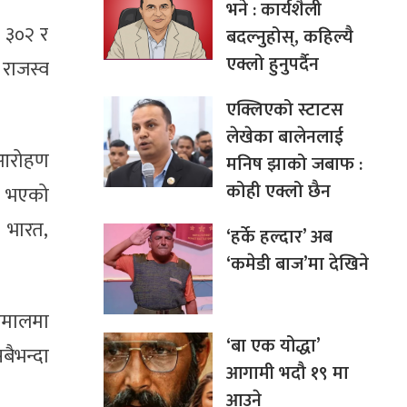
भने : कार्यशैली
 ३०२ र
बदल्नुहोस्, कहिल्यै
एक्लो हुनुपर्दैन
राजस्व
एक्लिएको स्टाटस
लेखेका बालेनलाई
 आरोहण
मनिष झाको जबाफ :
कोही एक्लो छैन
न भएको
 भारत,
‘हर्के हल्दार’ अब
‘कमेडी बाज’मा देखिने
हिमालमा
‘बा एक योद्धा’
बैभन्दा
आगामी भदौ १९ मा
आउने