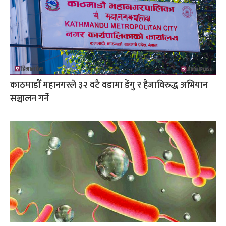
काठमाडौँ महानगरले ३२ वटै वडामा डेंगु र हैजाविरुद्ध अभियान
सञ्चालन गर्ने