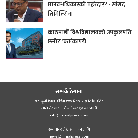
मानवअधिकारको पहरेदार? : सांसद
तिमिल्सिना
काठमाडौँ विश्वविद्यालयको उपकुलपति
छनोट ‘कर्मकाण्डी’
सम्पर्क ठेगाना
डट न्यूजीनेपाल मिडिया एण्ड रिसर्च प्राइभेट लिमिटेड
लाखेचौर मार्ग, नयाँ बानेश्‍वर-१० काठमाडौँ
info@himalpress.com
समाचार र लेख रचानाका लागि
news@himalpress.com