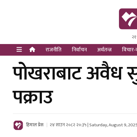
२१
Himal Pre
Dot Newsy
राजनीति
निर्वाचन
अर्थतन्त्र
विचार-व
पोखराबाट अवैध सु
पक्राउ
हिमाल प्रेस
२४ साउन २०८२ २०:३५ | Saturday, August 9, 202