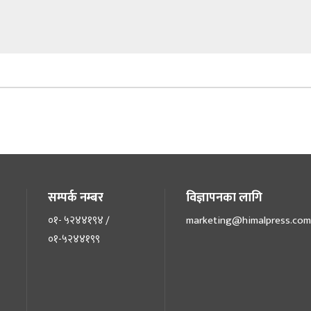
सम्पर्क नम्बर
विज्ञापनका लागि
०१- ५२४४१९४ /
marketing@himalpress.com
०१-५२४४१९९