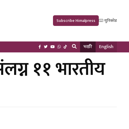
Subscribe Himalpress
युनिकोड
भर्खरै
English
ंलग्न ११ भारतीय