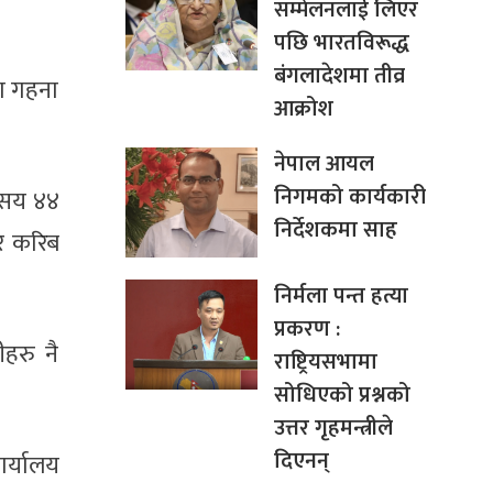
सम्मेलनलाई लिएर
पछि भारतविरूद्ध
बंगलादेशमा तीव्र
का गहना
आक्रोश
नेपाल आयल
निगमको कार्यकारी
४ सय ४४
निर्देशकमा साह
र करिब
निर्मला पन्त हत्या
प्रकरण :
हरु नै
राष्ट्रियसभामा
सोधिएको प्रश्नको
उत्तर गृहमन्त्रीले
दिएनन्
र्यालय