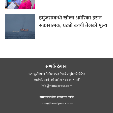
हर्मुजसम्बन्धी खोल्न अमेरिका-इरान
सकारात्मक, घट्यो कच्ची तेलको मूल्य
सम्पर्क ठेगाना
डट न्यूजीनेपाल मिडिया एण्ड रिसर्च प्राइभेट लिमिटेड
लाखेचौर मार्ग, नयाँ बानेश्‍वर-१० काठमाडौँ
info@himalpress.com
समाचार र लेख रचानाका लागि
news@himalpress.com