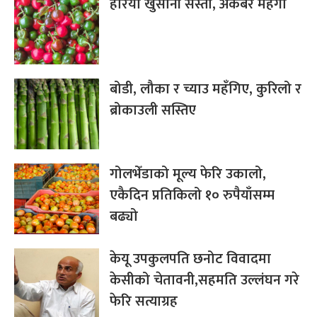
हरियो खुर्सानी सस्तो, अकबरे महँगो
बोडी, लौका र च्याउ महँगिए, कुरिलो र
ब्रोकाउली सस्तिए
गोलभेँडाको मूल्य फेरि उकालो,
एकैदिन प्रतिकिलो १० रुपैयाँसम्म
बढ्यो
केयू उपकुलपति छनोट विवादमा
केसीको चेतावनी,सहमति उल्लंघन गरे
फेरि सत्याग्रह