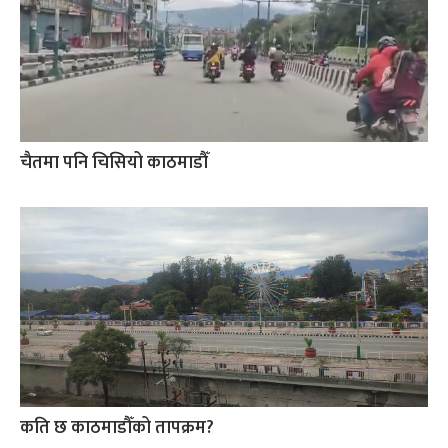
चैतमा पनि चिसियो काठमाडौँ
कति छ काठमाडौँको तापक्रम?