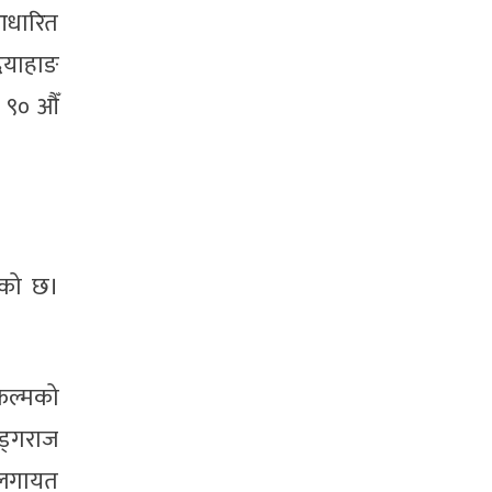
 आधारित
दयाहाङ
 ९० औँ
एको छ।
िल्मको
ड्गराज
डालगायत