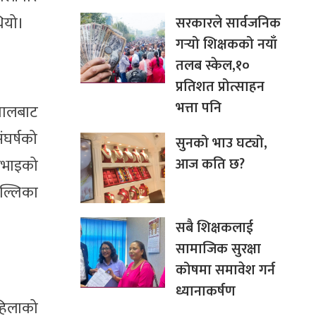
ियो।
सरकारले सार्वजनिक
गर्‍यो शिक्षकको नयाँ
तलब स्केल,१०
प्रतिशत प्रोत्साहन
भत्ता पनि
ेपालबाट
ंघर्षको
सुनको भाउ घट्यो,
आज कति छ?
दीभाइको
मल्लिका
सबै शिक्षकलाई
सामाजिक सुरक्षा
कोषमा समावेश गर्न
ध्यानाकर्षण
हिलाको