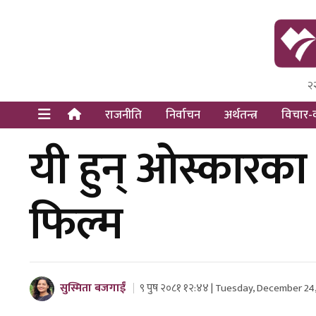
२
Himal Pre
Dot Newsy
राजनीति
निर्वाचन
अर्थतन्त्र
विचार-व
यी हुन् ओस्कारक
फिल्म
सुस्मिता बजगाईं
९ पुष २०८१ १२:४४ | Tuesday, December 24