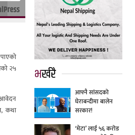
त पाएको
लेको २५
भर्खरै
आफ्नै सांसदको
 आवेदन
घेराबन्दीमा बालेन
ष, कथा
सरकार!
‘मेटा’ लाई ५६ करोड