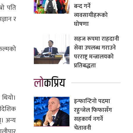
बन्द गर्ने
रो पति
व्यवसायीहरूको
ज्ञान र
घोषणा
सहज रूपमा राहदानी
सेवा उपलब्ध गराउने
िल्मको
परराष्ट्र मन्त्रालयको
प्रतिबद्धता
लोकप्रिय
ो थियो।
इन्फान्टिनो पदमा
ैदेशिक
रहुन्जेल फिफासँग
सहकार्य नगर्ने
्। अन्य
चेतावनी
कालीपार