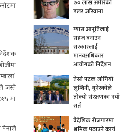
७० लाख अमेरिकी
छनोटमा
डलर जरिवाना
ग्यास आपूर्तिलाई
सहज बनाउन
सरकारलाई
िर्देशक
मानवअधिकार
आयोगको निर्देशन
खोजीमा
म्बाला’
तेस्रो पटक जोगियो
े जस्तै
लुम्बिनी, युनेस्कोले
तोक्यो संरक्षणका नयाँ
२०१५ मा
सर्त
वैदेशिक रोजगारमा
 पेमाले
श्रमिक पठाउने कार्य