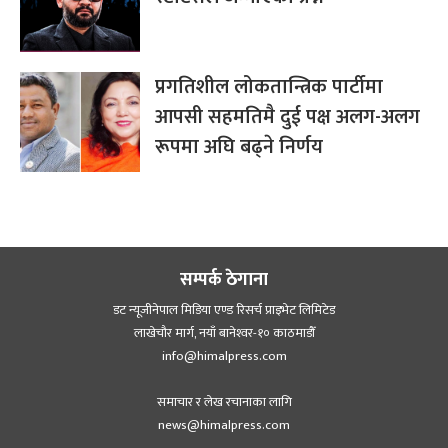
प्रगतिशील लोकतान्त्रिक पार्टीमा
आपसी सहमतिमै दुई पक्ष अलग-अलग
रूपमा अघि बढ्ने निर्णय
सम्पर्क ठेगाना
डट न्यूजीनेपाल मिडिया एण्ड रिसर्च प्राइभेट लिमिटेड
लाखेचौर मार्ग, नयाँ बानेश्‍वर-१० काठमाडौँ
info@himalpress.com
समाचार र लेख रचानाका लागि
news@himalpress.com