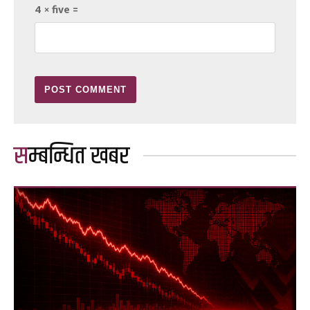
4 × five =
सम्बन्धित खबर