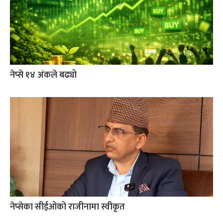
नेप्से १४ अंकले बढ्यो
नेप्सेका सीईओको राजीनामा स्वीकृत