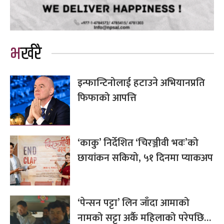
भर्खरै
इन्फान्टिनोलाई हटाउने अभियानप्रति
फिफाको आपत्ति
‘काकु’ निर्देशित ‘चिरञ्जीवी भवः’को
छायांकन सकियो, ५१ दिनमा प्याकअप
‘पेन्सन पट्टा’ लिन जाँदा आमाको
नामको सट्टा अर्कै महिलाको परेपछि…