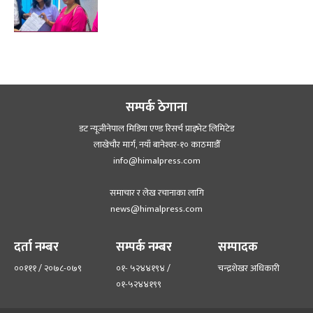
सम्पर्क ठेगाना
डट न्यूजीनेपाल मिडिया एण्ड रिसर्च प्राइभेट लिमिटेड
लाखेचौर मार्ग, नयाँ बानेश्‍वर-१० काठमाडौँ
info@himalpress.com
समाचार र लेख रचानाका लागि
news@himalpress.com
दर्ता नम्बर
सम्पर्क नम्बर
सम्पादक
००१११ / २०७८-०७९
०१- ५२४४१९४ /
चन्द्रशेखर अधिकारी
०१-५२४४१९९