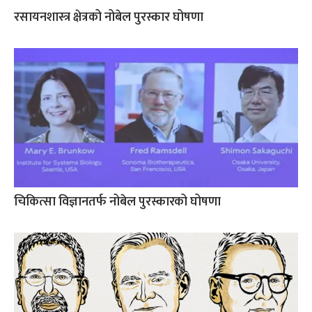
रसायनशास्त्र क्षेत्रको नोबेल पुरस्कार घोषणा
चिकित्सा विज्ञानतर्फ नोबेल पुरस्कारको घोषणा