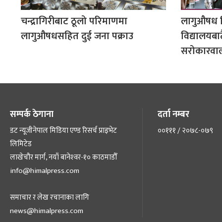
चन्द्रागिरीबाट ठूलो परिमाणमा
लागुऔषध न
लागुऔषधसहित दुई जना पक्राउ
विद्यालयबा
सरोकारवा
सम्पर्क ठेगाना
दर्ता नम्बर
डट न्यूजीनेपाल मिडिया एण्ड रिसर्च प्राइभेट
००१११ / २०७८-०७९
लिमिटेड
लाखेचौर मार्ग, नयाँ बानेश्‍वर-१० काठमाडौँ
info@himalpress.com
समाचार र लेख रचानाका लागि
news@himalpress.com