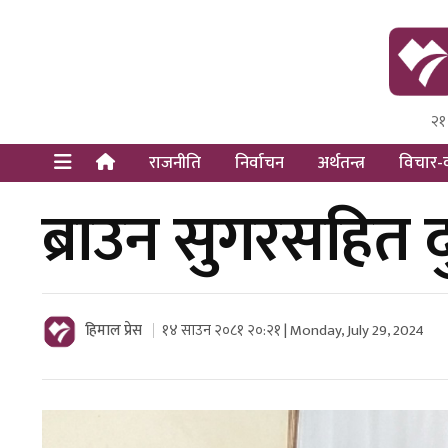
२१
Himal Pre
Dot Newsy
राजनीति
निर्वाचन
अर्थतन्त्र
विचार-व
ब्राउन सुगरसहित द
हिमाल प्रेस
१४ साउन २०८१ २०:२१ | Monday, July 29, 2024