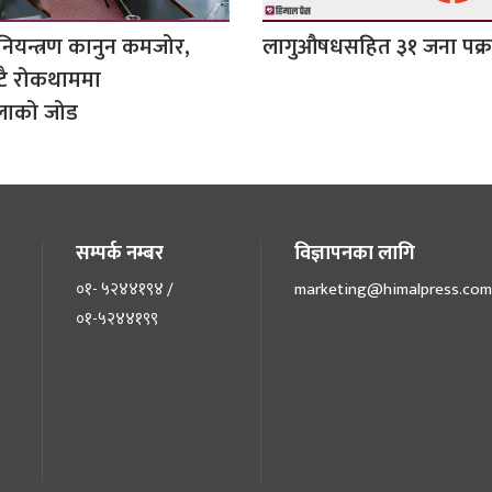
ियन्त्रण कानुन कमजोर,
लागुऔषधसहित ३१ जना पक्र
टै रोकथाममा
लाको जोड
सम्पर्क नम्बर
विज्ञापनका लागि
०१- ५२४४१९४ /
marketing@himalpress.com
०१-५२४४१९९