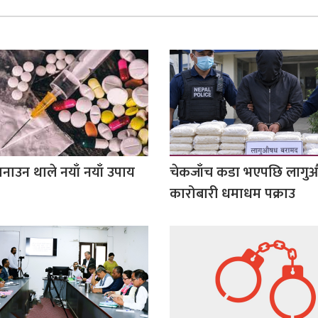
नाउन थाले नयाँ नयाँ उपाय
चेकजाँच कडा भएपछि लाग
कारोबारी धमाधम पक्राउ