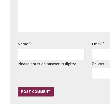
Name
*
Email
*
3 × one =
Please enter an answer in digits: