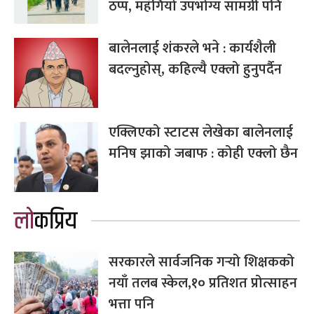
ठप्प, महँगियो उपभोग्य सामग्री पनि
बालेनलाई शंकरले भने : कार्यशैली
बदल्नुहोस्, कहिल्यै एक्लो हुनुपर्दैन
एक्लिएको स्टाटस लेखेका बालेनलाई
मनिष झाको जबाफ : कोही एक्लो छैन
लोकप्रिय
सरकारले सार्वजनिक गर्‍यो शिक्षकको
नयाँ तलब स्केल,१० प्रतिशत प्रोत्साहन
भत्ता पनि