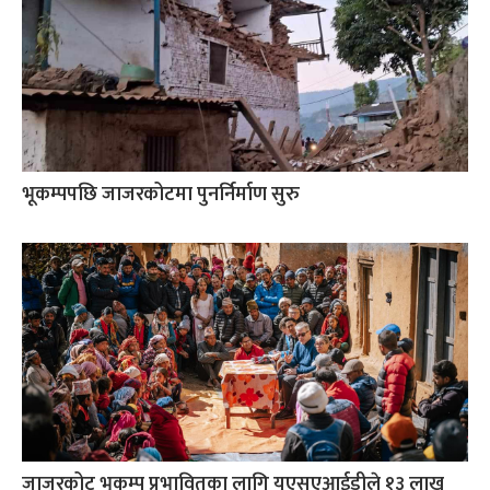
भूकम्पपछि जाजरकोटमा पुनर्निर्माण सुरु
जाजरकोट भूकम्प प्रभावितका लागि यूएसएआईडीले १३ लाख