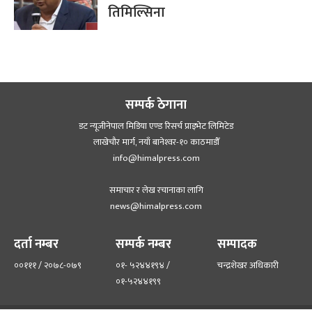
तिमिल्सिना
सम्पर्क ठेगाना
डट न्यूजीनेपाल मिडिया एण्ड रिसर्च प्राइभेट लिमिटेड
लाखेचौर मार्ग, नयाँ बानेश्‍वर-१० काठमाडौँ
info@himalpress.com
समाचार र लेख रचानाका लागि
news@himalpress.com
दर्ता नम्बर
सम्पर्क नम्बर
सम्पादक
००१११ / २०७८-०७९
०१- ५२४४१९४ /
चन्द्रशेखर अधिकारी
०१-५२४४१९९