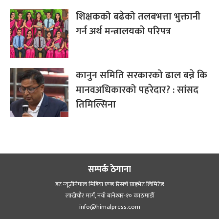
शिक्षकको बढेको तलबभत्ता भुक्तानी
गर्न अर्थ मन्त्रालयको परिपत्र
कानुन समिति सरकारको ढाल बन्ने कि
मानवअधिकारको पहरेदार? : सांसद
तिमिल्सिना
सम्पर्क ठेगाना
डट न्यूजीनेपाल मिडिया एण्ड रिसर्च प्राइभेट लिमिटेड
लाखेचौर मार्ग, नयाँ बानेश्‍वर-१० काठमाडौँ
info@himalpress.com