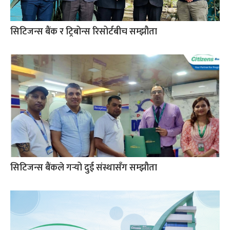
सिटिजन्स बैंक र ट्रिबोन्स रिसोर्टबीच सम्झौता
सिटिजन्स बैंकले गर्‍यो दुई संस्थासँग सम्झौता