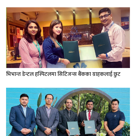
भिभान्त डेन्टल हस्पिटलमा सिटिजन्स बैंकका ग्राहकलाई छुट