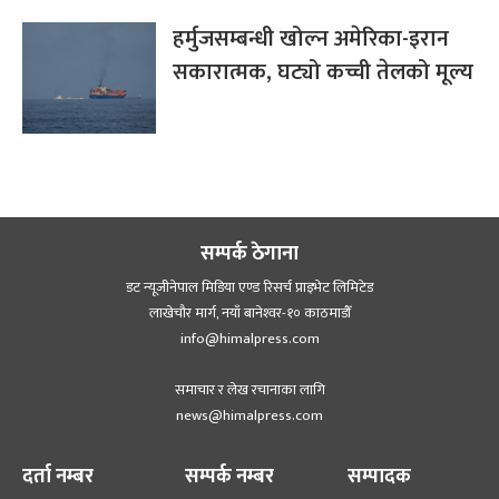
हर्मुजसम्बन्धी खोल्न अमेरिका-इरान
सकारात्मक, घट्यो कच्ची तेलको मूल्य
सम्पर्क ठेगाना
डट न्यूजीनेपाल मिडिया एण्ड रिसर्च प्राइभेट लिमिटेड
लाखेचौर मार्ग, नयाँ बानेश्‍वर-१० काठमाडौँ
info@himalpress.com
समाचार र लेख रचानाका लागि
news@himalpress.com
दर्ता नम्बर
सम्पर्क नम्बर
सम्पादक