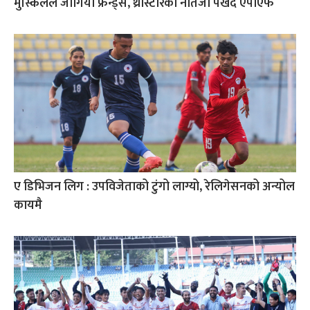
मुस्किलले जोगियो फ्रेन्ड्स, थ्रीस्टारको नतिजा पर्खँदै एपीएफ
ए डिभिजन लिग : उपविजेताको टुंगो लाग्यो, रेलिगेसनको अन्योल
कायमै