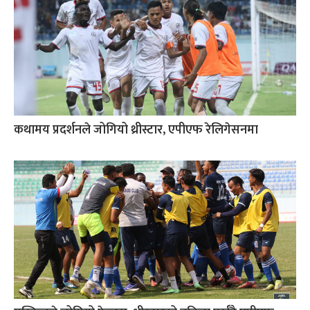
कथामय प्रदर्शनले जोगियो थ्रीस्टार, एपीएफ रेलिगेसनमा