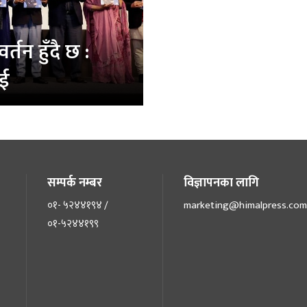
र्तन हुँदै छ :
ाई
सम्पर्क नम्बर
विज्ञापनका लागि
०१- ५२४४१९४ /
marketing@himalpress.com
०१-५२४४१९९