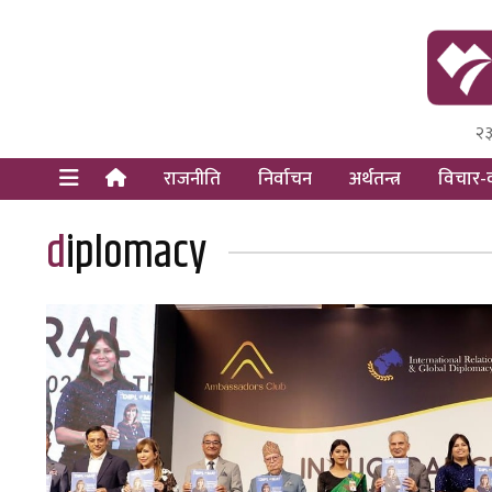
२३
Himal Pre
Dot Newsy
राजनीति
निर्वाचन
अर्थतन्त्र
विचार-व
diplomacy