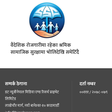
वैदेशिक रोजगारीमा रहेका श्रमिक
सामाजिक सुरक्षामा भोलिदेखि समेटिँदै
सम्पर्क ठेगाना
दर्ता नम्बर
डट न्यूजीनेपाल मिडिया एण्ड रिसर्च प्राइभेट
००१११ / २०७८-०७९
लिमिटेड
लाखेचौर मार्ग, नयाँ बानेश्‍वर-१० काठमाडौँ