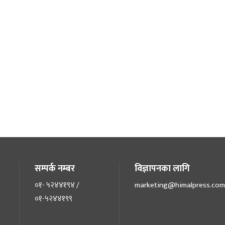
सम्पर्क नम्बर
विज्ञापनका लागि
०१- ५२४४१९४ /
marketing@himalpress.com
०१-५२४४१९९