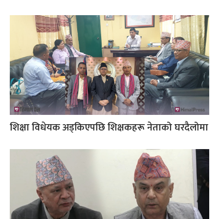
शिक्षा विधेयक अड्किएपछि शिक्षकहरू नेताको घरदैलोमा