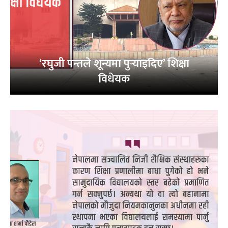
‘रघुजी पन्तले शून्यमा पुर्‍याइदिए’ शिक्षा
विधेयक