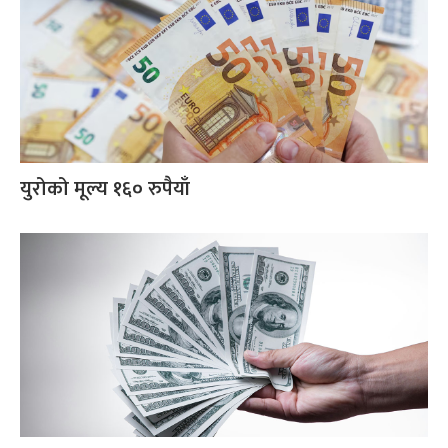
युरोको मूल्य १६० रुपैयाँ