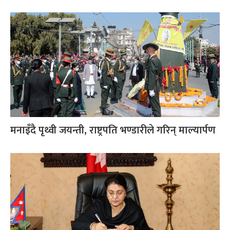
मनाइँदै पृथ्वी जयन्ती, राष्ट्रपति भण्डारीले गरिन् माल्यार्पण