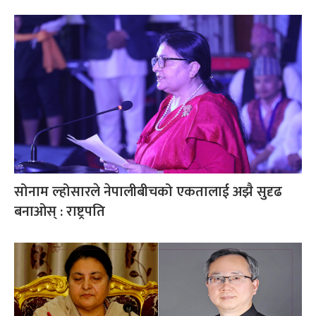
सोनाम ल्होसारले नेपालीबीचको एकतालाई अझै सुदृढ
बनाओस् : राष्ट्रपति