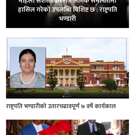
महिला सशक्तीकरण र लैंगिक समानतामा
हासिल गरेको उपलब्धि विशिष्ट छ : राष्ट्रपति
भण्डारी
राष्ट्रपति भण्डारीको उतारचढावपूर्ण ७ वर्षे कार्यकाल