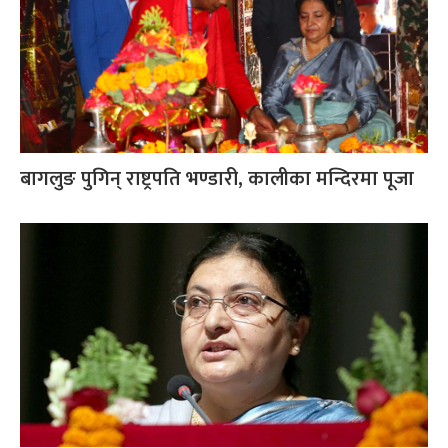
बागलुङ पुगिन् राष्ट्रपति भण्डारी, कालीका मन्दिरमा पूजा