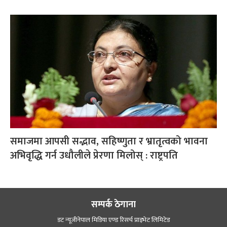
समाजमा आपसी सद्भाव, सहिष्णुता र भ्रातृत्वको भावना
अभिवृद्धि गर्न उधौलीले प्रेरणा मिलोस् : राष्ट्रपति
सम्पर्क ठेगाना
डट न्यूजीनेपाल मिडिया एण्ड रिसर्च प्राइभेट लिमिटेड