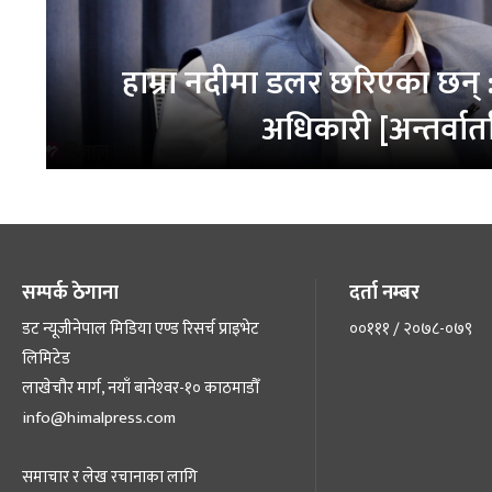
हाम्रा नदीमा डलर छरिएका छन् : 
अधिकारी [अन्तर्वार्त
सम्पर्क ठेगाना
दर्ता नम्बर
डट न्यूजीनेपाल मिडिया एण्ड रिसर्च प्राइभेट
००१११ / २०७८-०७९
लिमिटेड
लाखेचौर मार्ग, नयाँ बानेश्‍वर-१० काठमाडौँ
info@himalpress.com
समाचार र लेख रचानाका लागि