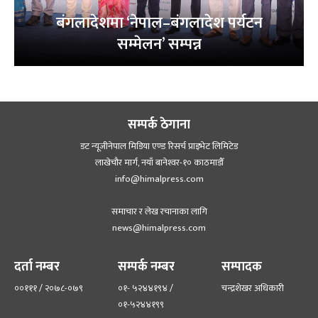
बंगलादेशमा ‘नेपाल–बंगलादेश पर्यटन
सम्मेलन’ सम्पन्न
सम्पर्क ठेगाना
डट न्यूजीनेपाल मिडिया एण्ड रिसर्च प्राइभेट लिमिटेड
लाखेचौर मार्ग, नयाँ बानेश्‍वर-१० काठमाडौँ
info@himalpress.com
समाचार र लेख रचानाका लागि
news@himalpress.com
दर्ता नम्बर
सम्पर्क नम्बर
सम्पादक
००१११ / २०७८-०७९
०१- ५२४४१९४ /
चन्द्रशेखर अधिकारी
०१-५२४४१९९