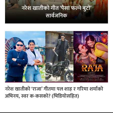
नरेश खातीको गीत ‘पैसा फल्ने बुटो’
सार्वजनिक
नरेश खातीको ‘राजा’ गीतमा पल शाह र गरिमा शर्माको
अभिनय, स्वर क-कसको? (भिडियोसहित)