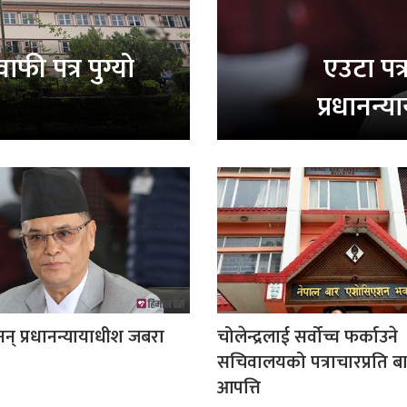
ी पत्र पुग्यो
एउटा पत्
प्रधानन्
नन् प्रधानन्यायाधीश जबरा
चोलेन्द्रलाई सर्वोच्च फर्काउने
सचिवालयको पत्राचारप्रति ब
आपत्ति