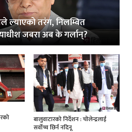
रले ल्याएको तरंग, निलम्बित
यायाधीश जबरा अब के गर्लान्?
ारको
बालुवाटारको निर्देशन : चोलेन्द्रलाई
सर्वोच्च छिर्न नदिनू