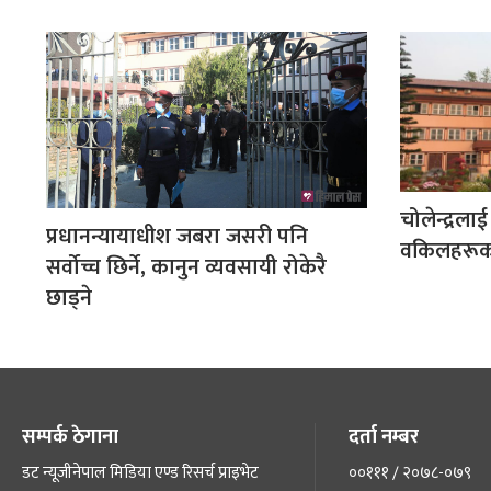
चोलेन्द्रला
प्रधानन्यायाधीश जबरा जसरी पनि
वकिलहरूको
सर्वोच्च छिर्ने, कानुन व्यवसायी रोकेरै
छाड्ने
सम्पर्क ठेगाना
दर्ता नम्बर
डट न्यूजीनेपाल मिडिया एण्ड रिसर्च प्राइभेट
००१११ / २०७८-०७९