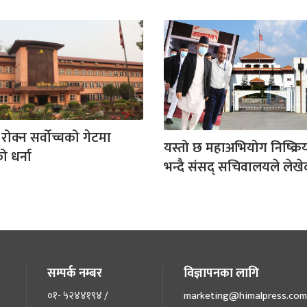
ई रोक्न सर्वोच्चको गेटमा
यस्तो छ महाअभियोग निष्क्र
 धर्ना
भन्दै संसद् सचिवालयले लेखेक
सम्पर्क नम्बर
विज्ञापनका लागि
०१- ५२४४१९४ /
marketing@himalpress.com