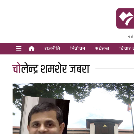
२४
Himal Pre
Dot Newsy
राजनीति
निर्वाचन
अर्थतन्त्र
विचार-व
चोलेन्द्र शमशेर जबरा