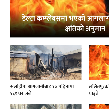
डेल्टा कम्प्लेक्समा भएको आगल
क्षतिको अनुमान
सर्लाहीमा आगलागीबाट १० महिनामा
ललितपुरको
१६१ घर जले
घाइते