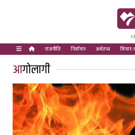
२३
Himal Pre
Dot Newsy
राजनीति
निर्वाचन
अर्थतन्त्र
विचार-व
आगोलागी