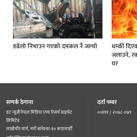
डढेलो निभाउन गएको दमकल नै जल्यो
धम्की दिए
जलाउने, र
घर
सम्पर्क ठेगाना
दर्ता नम्बर
डट न्यूजीनेपाल मिडिया एण्ड रिसर्च प्राइभेट
००१११ / २०७८-०७९
लिमिटेड
लाखेचौर मार्ग, नयाँ बानेश्‍वर-१० काठमाडौँ