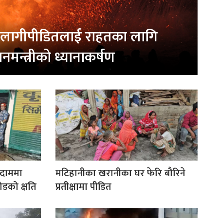
लागीपीडितलाई राहतका लागि
धानमन्त्रीको ध्यानाकर्षण
ोदाममा
मटिहानीका खरानीका घर फेरि बौरिने
डको क्षति
प्रतीक्षामा पीडित