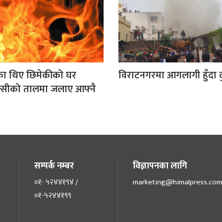
का थिए छिमेकीको घर
विराटनगरमा आगलागी हुँदा दु
क्सीको तालमा जलाए आफ्नै
सम्पर्क नम्बर
विज्ञापनका लागि
०१- ५२४४१९४ /
marketing@himalpress.com
०१-५२४४१९९