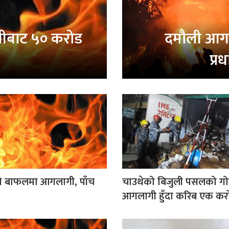
ागीबाट ५० करोड
दमौली आग
प्र
 बाफलमा आगलागी, पाँच
चाउथेको बिजुली पसलको ग
आगलागी हुँदा करिब एक करो