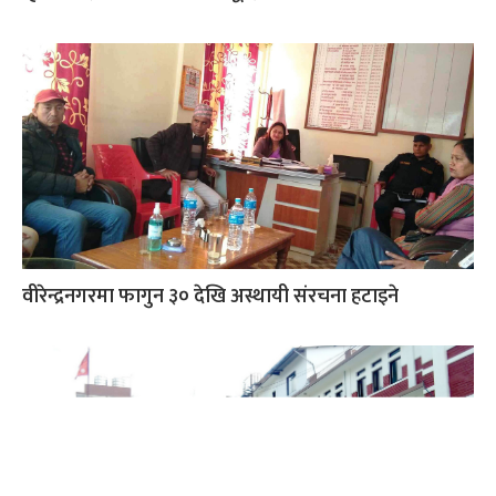
वीरेन्द्रनगरमा फागुन ३० देखि अस्थायी संरचना हटाइने