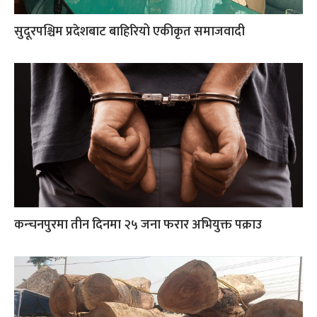
सुदूरपश्चिम प्रदेशबाट बाहिरियो एकीकृत समाजवादी
कन्‍चनपुरमा तीन दिनमा २५ जना फरार अभियुक्त पक्राउ