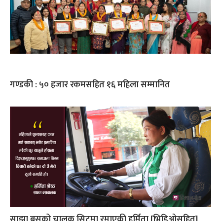
गण्डकी : ५० हजार रकमसहित १६ महिला सम्मानित
साझा बसको चालक सिटमा रमाएकी हर्मिता [भिडिओसहित]