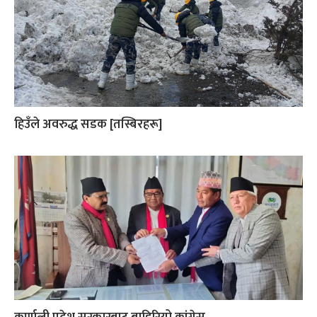
हिउँले अवरुद्ध सडक [तस्बिरहरू]