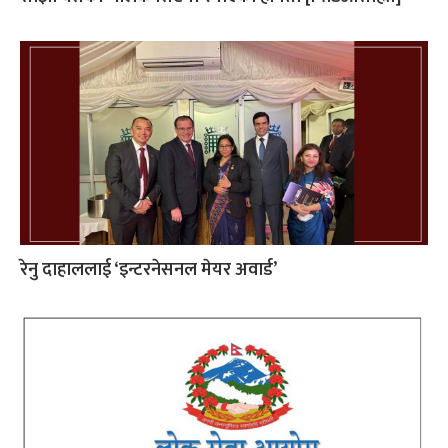
रेनु दाहाललाई ‘इन्टरनेसनल मेयर अवार्ड’