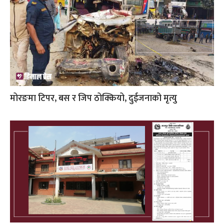
मोरङमा टिपर, बस र जिप ठोक्कियो, दुईजनाको मृत्यु