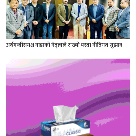
अर्थमन्त्रीसमक्ष नाडाको नेतृत्वले राख्यो यस्ता नीतिगत सुझाव