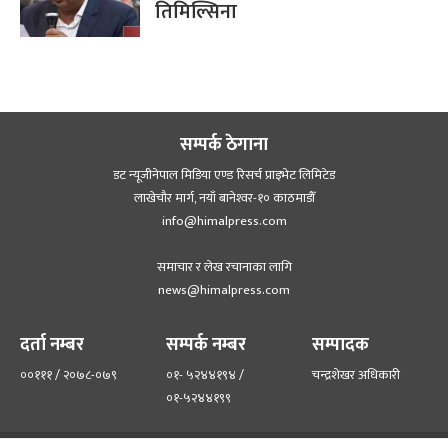
तिमिल्सिना
सम्पर्क ठेगाना
डट न्यूजीनेपाल मिडिया एण्ड रिसर्च प्राइभेट लिमिटेड
लाखेचौर मार्ग, नयाँ बानेश्‍वर-१० काठमाडौँ
info@himalpress.com
समाचार र लेख रचानाका लागि
news@himalpress.com
दर्ता नम्बर
सम्पर्क नम्बर
सम्पादक
००१११ / २०७८-०७९
०१- ५२४४१९४ /
चन्द्रशेखर अधिकारी
०१-५२४४१९९