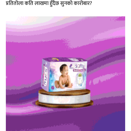
प्रतितोला कति लाखमा हुँदैछ सुनको कारोबार?