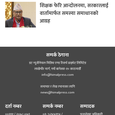
शिक्षक फेरि आन्दोलनमा, सरकारलाई
वार्तामार्फत समस्या समाधानको
आग्रह
सम्पर्क ठेगाना
डट न्यूजीनेपाल मिडिया एण्ड रिसर्च प्राइभेट लिमिटेड
लाखेचौर मार्ग, नयाँ बानेश्‍वर-१० काठमाडौँ
info@himalpress.com
समाचार र लेख रचानाका लागि
news@himalpress.com
दर्ता नम्बर
सम्पर्क नम्बर
सम्पादक
००१११ / २०७८-०७९
०१- ५२४४१९४ /
चन्द्रशेखर अधिकारी