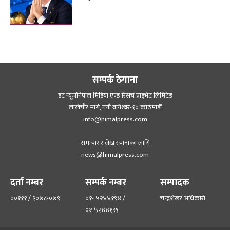
सम्पर्क ठेगाना
डट न्यूजीनेपाल मिडिया एण्ड रिसर्च प्राइभेट लिमिटेड
लाखेचौर मार्ग, नयाँ बानेश्‍वर-१० काठमाडौँ
info@himalpress.com
समाचार र लेख रचानाका लागि
news@himalpress.com
दर्ता नम्बर
सम्पर्क नम्बर
सम्पादक
००१११ / २०७८-०७९
०१- ५२४४१९४ /
चन्द्रशेखर अधिकारी
०१-५२४४१९९