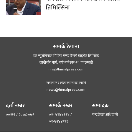
तिमिल्सिना
सम्पर्क ठेगाना
डट न्यूजीनेपाल मिडिया एण्ड रिसर्च प्राइभेट लिमिटेड
लाखेचौर मार्ग, नयाँ बानेश्‍वर-१० काठमाडौँ
info@himalpress.com
समाचार र लेख रचानाका लागि
news@himalpress.com
दर्ता नम्बर
सम्पर्क नम्बर
सम्पादक
००१११ / २०७८-०७९
०१- ५२४४१९४ /
चन्द्रशेखर अधिकारी
०१-५२४४१९९