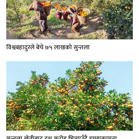
विश्वबहादुरले बेचे ७५ लाखको सुन्तला
सुन्तला खेतीबाट दश करोड भित्र्याउँदै इच्छाकामना