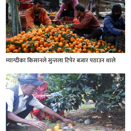
म्याग्दीका किसानले सुन्तला टिपेर बजार पठाउन थाले