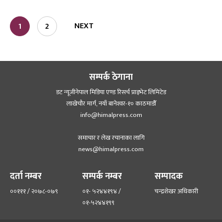
NEXT
1
2
सम्पर्क ठेगाना
डट न्यूजीनेपाल मिडिया एण्ड रिसर्च प्राइभेट लिमिटेड
लाखेचौर मार्ग, नयाँ बानेश्‍वर-१० काठमाडौँ
info@himalpress.com
समाचार र लेख रचानाका लागि
news@himalpress.com
दर्ता नम्बर
सम्पर्क नम्बर
सम्पादक
००१११ / २०७८-०७९
०१- ५२४४१९४ /
चन्द्रशेखर अधिकारी
०१-५२४४१९९