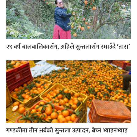
२९ वर्ष बालबालिकासँग, अहिले सुन्तलासँग रमाउँदै ‘तारा’
गण्डकीमा तीन अर्बको सुन्तला उत्पादन, बेच्‍न भ्याइनभ्याइ