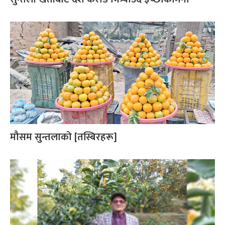
मौसम सुन्तलाको [तस्बिरहरू]