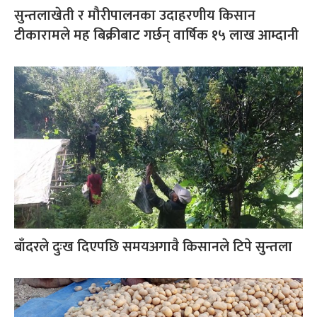
सुन्तलाखेती र मौरीपालनका उदाहरणीय किसान
टीकारामले मह बिक्रीबाट गर्छन् वार्षिक १५ लाख आम्दानी
बाँदरले दुःख दिएपछि समयअगावै किसानले टिपे सुन्तला