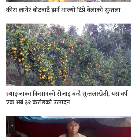
कीरा लागेर बोटबाटै झर्न थाल्यो टिप्ने बेलाको सुन्तला
स्याङ्जाका किसानको रोजाइ बन्दै सुन्तलाखेती, यस वर्ष
एक अर्ब ३२ करोडको उत्पादन