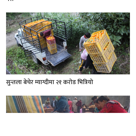
सुन्तला बेचेर म्याग्दीमा २१ करोड भित्रियो