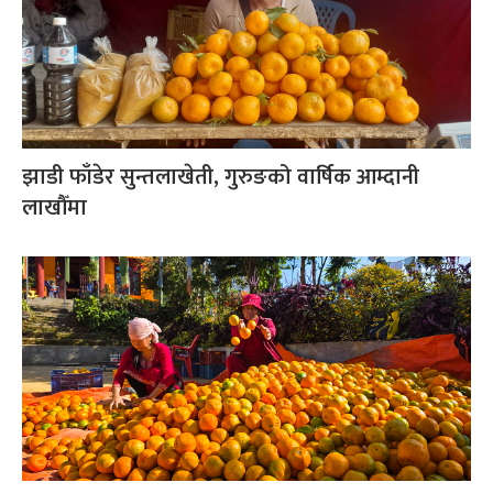
झाडी फाँडेर सुन्तलाखेती, गुरुङको वार्षिक आम्दानी
लाखौँमा