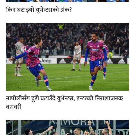
किन घटाइयो युभेन्टसको अंक?
नापोलीसँग दुरी घटाउँदै युभेन्टस, इन्टरको निराशाजनक
बराबरी