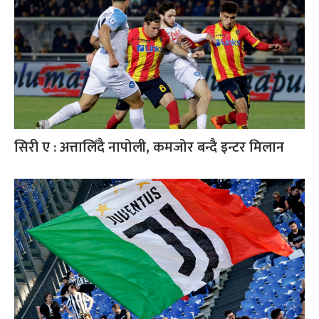
सिरी ए : अत्तालिँदै नापोली, कमजोर बन्दै इन्टर मिलान