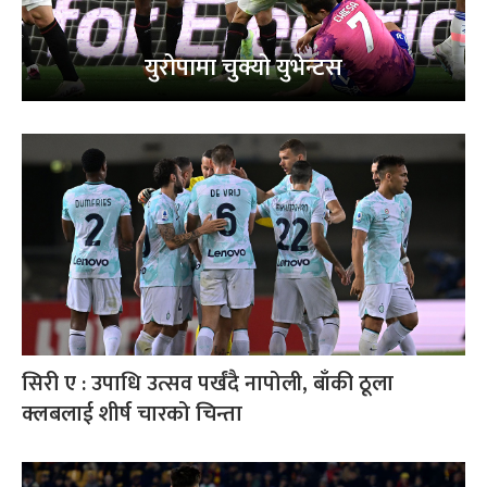
युरोपामा चुक्यो युभेन्टस
सिरी ए : उपाधि उत्सव पर्खंदै नापोली, बाँकी ठूला
क्लबलाई शीर्ष चारको चिन्ता