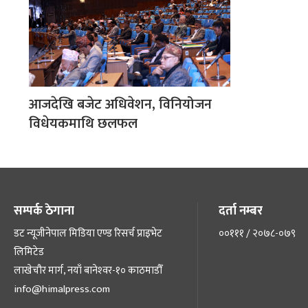
आजदेखि बजेट अधिवेशन, विनियोजन
विधेयकमाथि छलफल
सम्पर्क ठेगाना
दर्ता नम्बर
डट न्यूजीनेपाल मिडिया एण्ड रिसर्च प्राइभेट
००१११ / २०७८-०७९
लिमिटेड
लाखेचौर मार्ग, नयाँ बानेश्‍वर-१० काठमाडौँ
info@himalpress.com