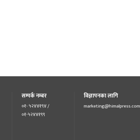
सम्पर्क नम्बर
विज्ञापनका लागि
०१- ५२४४१९४ /
marketing@himalpress.com
०१-५२४४१९९