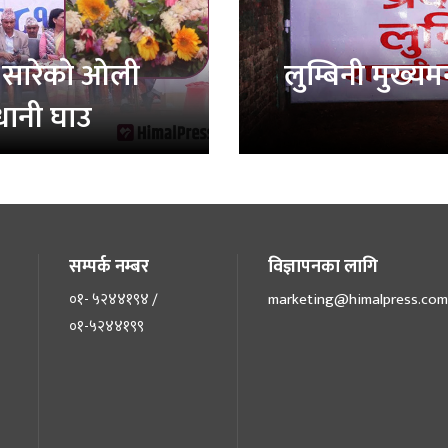
 सारेको ओली
लुम्बिनी मुख्यम
धानी घाउ
सम्पर्क नम्बर
विज्ञापनका लागि
०१- ५२४४१९४ /
marketing@himalpress.com
०१-५२४४१९९