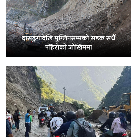
दासढुंगादेखि मुग्लिनसम्मको सडक सधैँ
पहिरोको जोखिममा