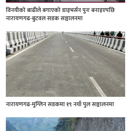
विनयीको बाढीले बगाएको डाइभर्सन पुनः बनाइएपछि
नारायणगढ-बुटवल सडक सञ्चालनमा
नारायणगढ-मुग्लिन सडकमा १९ नयाँ पुल सञ्चालनमा