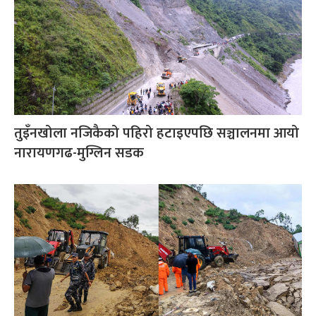
तुइँनखोला नजिकैको पहिरो हटाइएपछि सञ्चालनमा आयो
नारायणगढ-मुग्लिन सडक