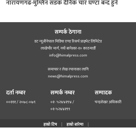
नारायणगढ-मुग्लिन सडक दैनिक चार घण्टा बन्द हुने
सम्पर्क ठेगाना
डट न्यूजीनेपाल मिडिया एण्ड रिसर्च प्राइभेट लिमिटेड
लाखेचौर मार्ग, नयाँ बानेश्‍वर-१० काठमाडौँ
info@himalpress.com
समाचार र लेख रचानाका लागि
news@himalpress.com
दर्ता नम्बर
सम्पर्क नम्बर
सम्पादक
००१११ / २०७८-०७९
०१- ५२४४१९४ /
चन्द्रशेखर अधिकारी
०१-५२४४१९९
हाम्रो टिम
हाम्रो बारेमा
©२०२२ himalpress.com, All Rights Reserved.