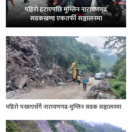
पहिरो हटाएपछि मुग्लिन नारायणगढ
सडकखण्ड एकतर्फी सञ्चालनमा
पहिरो पन्छाएसँगै नारायणगढ-मुग्लिन सडक सञ्चालनमा