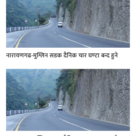
नारायणगढ-मुग्लिन सडक दैनिक चार घण्टा बन्द हुने