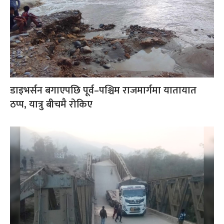
डाइभर्सन बगाएपछि पूर्व–पश्चिम राजमार्गमा यातायात
ठप्प, यात्रु बीचमै रोकिए