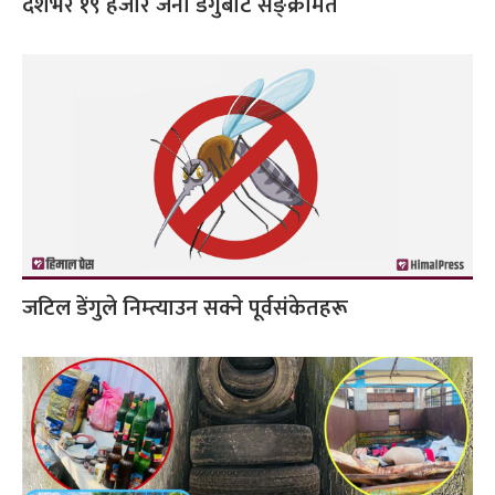
देशभर १९ हजार जना डेंगुबाट सङ्क्रमित
जटिल डेंगुले निम्त्याउन सक्ने पूर्वसंकेतहरू