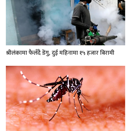
श्रीलंकामा फैलँदै डेंगु, दुई महिनामा १५ हजार बिरामी