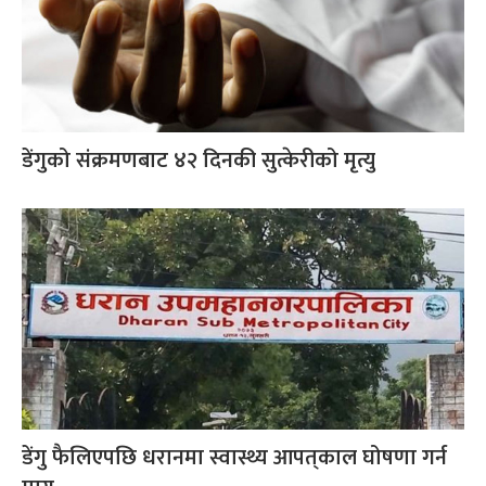
डेंगुको संक्रमणबाट ४२ दिनकी सुत्केरीको मृत्यु
डेंगु फैलिएपछि धरानमा स्वास्थ्य आपत्‌काल घोषणा गर्न