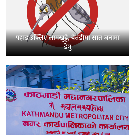
पहाड उक्लिए लामखुट्टे, बैतडीमा सात जनामा
डे‌गु