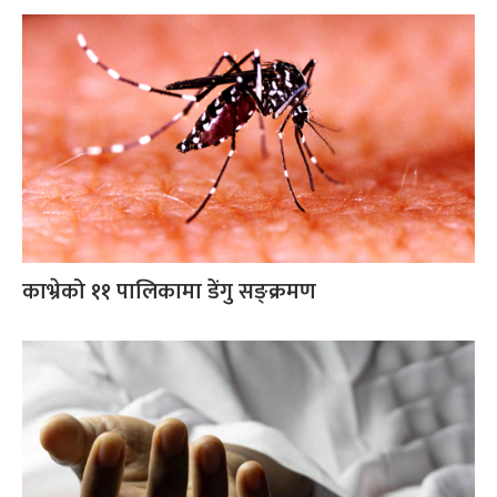
काभ्रेको ११ पालिकामा डेंगु सङ्क्रमण