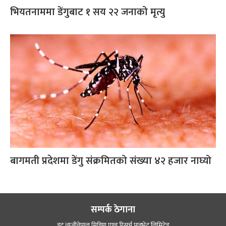
भियतनाममा डेंगुबाट १ सय २२ जनाको मृत्यु
बागमती प्रदेशमा डेंगु संक्रमितको संख्या ४२ हजार नाघ्यो
सम्पर्क ठेगाना
डट न्यूजीनेपाल मिडिया एण्ड रिसर्च प्राइभेट लिमिटेड