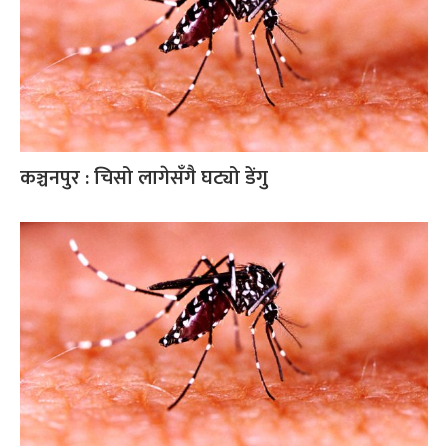
कञ्चनपुर : चिसो लागेसँगै घट्यो डेंगु