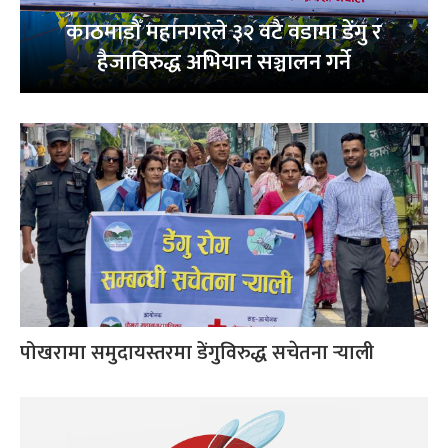
काठमाडौँ महानगरले ३२ वटै वडामा डेंगु र
हैजाविरुद्ध अभियान सञ्चालन गर्ने
पोखरामा समुदायस्तरमा डेंगुविरुद्ध सचेतना र्‍याली